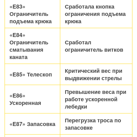
«E83»
Сработала кнопка
Ограничитель
ограничения подъема
подъема крюка
крюка
«E84»
Ограничитель
Сработал
сматывания
ограничитель витков
каната
Критический вес при
«E85» Телескоп
выдвижении стрелы
Превышение веса при
«E86»
работе ускоренной
Ускоренная
лебедки
Перегрузка троса по
«E87» Запасовка
запасовке