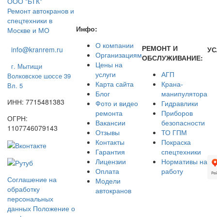
ООО "БТК"
Ремонт автокранов и
спецтехники в
Инфо:
Москве и МО
О компании
РЕМОНТ И
info@kranrem.ru
УС
Организациям
ОБСЛУЖИВАНИЕ:
Цены на
г. Мытищи
услуги
АГП
Волковское шоссе 39
Карта сайта
Крана-
Вл. 5
Блог
манипулятора
ИНН: 7715481383
Фото и видео
Гидравлики
ремонта
Приборов
ОГРН:
Вакансии
безопасности
1107746079143
Отзывы
ТО ГПМ
Контакты
Покраска
Гарантия
спецтехники
Лицензии
Нормативы на
Оплата
работу
Соглашение на
Модели
обработку
автокранов
персональных
данных
Положение о