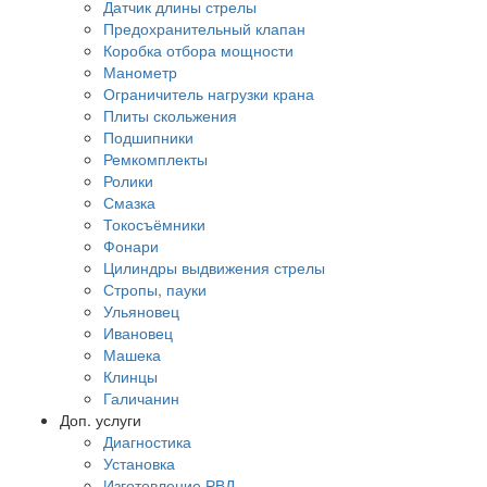
Датчик длины стрелы
Предохранительный клапан
Коробка отбора мощности
Манометр
Ограничитель нагрузки крана
Плиты скольжения
Подшипники
Ремкомплекты
Ролики
Смазка
Токосъёмники
Фонари
Цилиндры выдвижения стрелы
Стропы, пауки
Ульяновец
Ивановец
Машека
Клинцы
Галичанин
Доп. услуги
Диагностика
Установка
Изготовление РВД