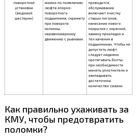
поворотной
можно по появлению
проводится,
установки
люфта опорно-
обслуживание
(ведомой
поворотного
включает очистку
шестерни)
подшипника, скрежету
старых погонов,
при повороте
нанесение нового
колонны,
покрытия с окраской,
неравномерному
замену прокладок и
движению с рывками.
тел качения в
подшипниках. Чтобы не
допустить люфт,
следует надежно
протягивать болты,
при необходимости
менять уплотнители и
закладывать
достаточное
количество смазки.
Как правильно ухаживать за
КМУ, чтобы предотвратить
поломки?