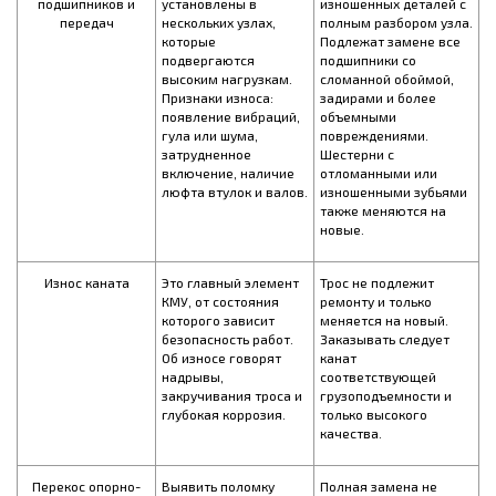
подшипников и
установлены в
изношенных деталей с
передач
нескольких узлах,
полным разбором узла.
которые
Подлежат замене все
подвергаются
подшипники со
высоким нагрузкам.
сломанной обоймой,
Признаки износа:
задирами и более
появление вибраций,
объемными
гула или шума,
повреждениями.
затрудненное
Шестерни с
включение, наличие
отломанными или
люфта втулок и валов.
изношенными зубьями
также меняются на
новые.
Износ каната
Это главный элемент
Трос не подлежит
КМУ, от состояния
ремонту и только
которого зависит
меняется на новый.
безопасность работ.
Заказывать следует
Об износе говорят
канат
надрывы,
соответствующей
закручивания троса и
грузоподъемности и
глубокая коррозия.
только высокого
качества.
Перекос опорно-
Выявить поломку
Полная замена не