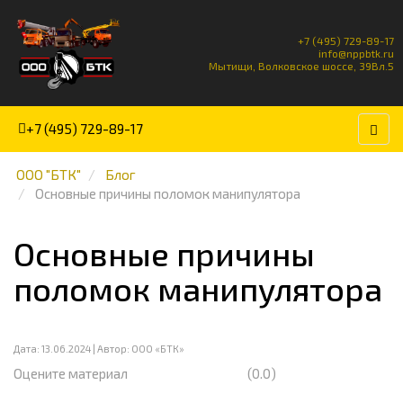
+7 (495) 729-89-17
info@nppbtk.ru
Мытищи, Волковское шоссе, 39Вл.5
+7 (495) 729-89-17
ООО "БТК"
Блог
Основные причины поломок манипулятора
Основные причины
поломок манипулятора
Дата:
13.06.2024
| Автор: ООО «БТК»
Оцените материал
(0.0)