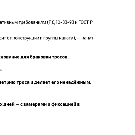
ативным требованиям (РД 10-33-93 и ГОСТ Р
т от конструкции и группы каната), — канат
снование для браковки тросов.
.
ометрию троса и делает его ненадёжным.
х дней — с замерами и фиксацией в