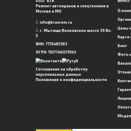
ООО "БТК"
ИНФО:
Ремонт автокранов и спецтехники в
О ком
Москве и МО
Орган
info@kranrem.ru
Цены н
г. Мытищи Волковское шоссе 39 Вл.
5
Карта 
ИНН: 7715481383
Блог
ОГРН: 1107746079143
Фото 
Вакан
Соглашение на обработку
Отзыв
персональных данных
Положение о конфиденциальности
Конта
Гаран
Лицен
Оплат
Модел