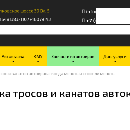
лковское шоссе 39 Вл. 5
info@nppbtk.ru
15481383/1107746079143
+7 (495) 729-89-1
Режим работы пн-пт с 7:
Автовышка
КМУ
Запчасти на автокран
Доп. услуги
сов и канатов автокрана: когда менять и стоит ли менять
а тросов и канатов авток