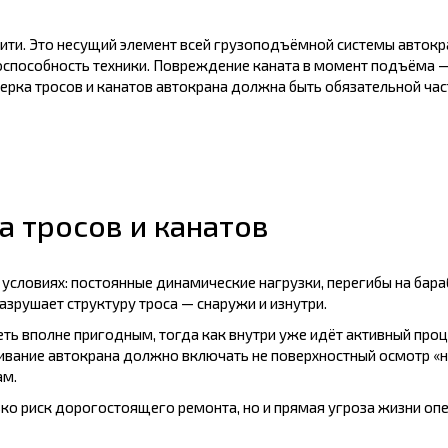
нити. Это несущий элемент всей грузоподъёмной системы автокр
тоспособность техники. Повреждение каната в момент подъёма —
ерка тросов и канатов автокрана должна быть обязательной час
 тросов и канатов
словиях: постоянные динамические нагрузки, перегибы на бараба
азрушает структуру троса — снаружи и изнутри.
еть вполне пригодным, тогда как внутри уже идёт активный про
вание автокрана должно включать не поверхностный осмотр «на 
ам.
ько риск дорогостоящего ремонта, но и прямая угроза жизни о