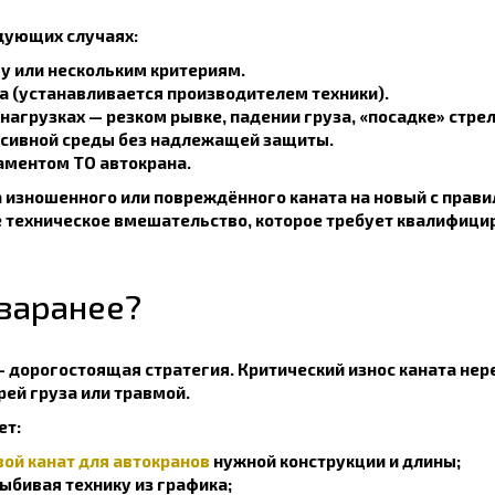
дующих случаях:
у или нескольким критериям.
а (устанавливается производителем техники).
нагрузках — резком рывке, падении груза, «посадке» стре
ссивной среды без надлежащей защиты.
аментом ТО автокрана.
 изношенного или повреждённого каната на новый с прави
ое техническое вмешательство, которое требует квалифиц
 заранее?
 — дорогостоящая стратегия. Критический износ каната не
ерей груза или травмой.
ет:
вой канат для автокранов
нужной конструкции и длины;
выбивая технику из графика;