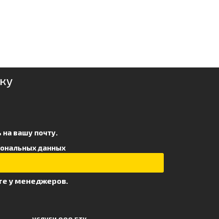
ку
 на вашу почту.
сональных данных
те у менеджеров.