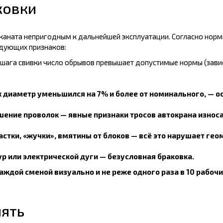
ковки
каната непригодным к дальнейшей эксплуатации. Согласно норм
едующих признаков:
 шага свивки число обрывов превышает допустимые нормы (зависи
х диаметр уменьшился на 7% и более от номинального, — о
ение проволок — явные признаки тросов автокрана износа
астки, «жучки», вмятины от блоков — всё это нарушает ге
р или электрической дуги — безусловная браковка.
ждой сменой визуально и не реже одного раза в 10 рабочи
нять