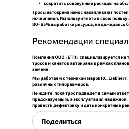
сократить совокупные расходы на обс
Тросы автокрана износ накапливают постепе
исчерпания. Используйте это в свою польз
80–85% выработки ресурса, не дожидаясь б
Рекомендации специал
Компания ООО «БТК» специализируется на 
тросов и канатов автокрана в рамках план
замене.
Мы работаем с техникой марок КС, Liebherr,
различных типоразмеров.
Не ждите, пока трос подведёт в самый отве
предсказуемым, а эксплуатация надёжной. П
провести дефектовку и дать конкретные ре
Поделиться