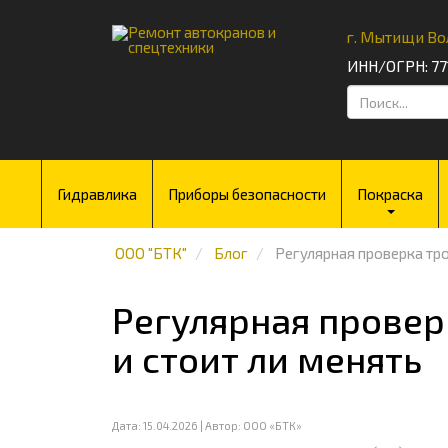
г. Мытищи Во
ИНН/ОГРН: 77
Поиск
....
Гидравлика
Приборы безопасности
Покраска
ООО "БТК"
Блог
Регулярная проверка тро
Регулярная проверк
и стоит ли менять
Дата:
15.04.2026
| Автор: ООО «БТК»