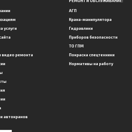
РЕМОНТ И ОБСЛУЖИВАНИЕ:
пании
АГП
изациям
Крана-манипулятора
а услуги
Гидравлики
сайта
Приборов безопасности
ТО ГПМ
и видео ремонта
Покраска спецтехники
сии
Нормативы на работу
ы
кты
тия
зии
а
и автокранов